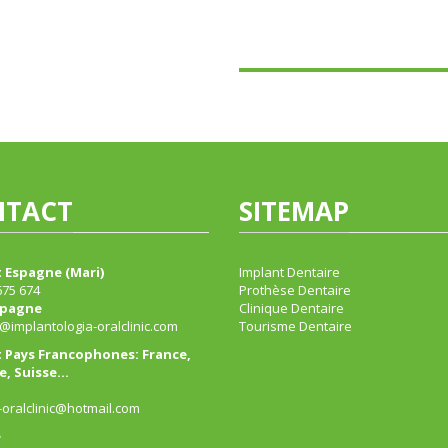
NTACT
SITEMAP
 Espagne (Mari)
Implant Dentaire
675 674
Prothèse Dentaire
spagne
Clinique Dentaire
@implantologia-oralclinic.com
Tourisme Dentaire
 Pays Francophones: France,
e, Suisse…
oralclinic@hotmail.com
e