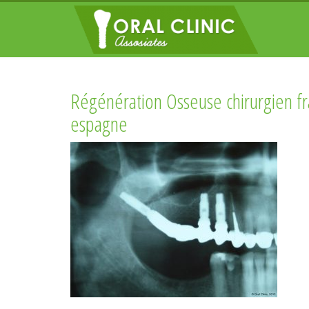
Régénération Osseuse chirurgien fr
espagne