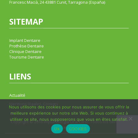
Francesc Macià, 24 43881 Cunit, Tarragona (España)
SITEMAP
Implant Dentaire
Prothèse Dentaire
Clinique Dentaire
Tourisme Dentaire
LIENS
Actualité
Mentions légales, Cookies
Nous utilisons des cookies pour nous assurer de vous offrir la
meilleure expérience sur notre site Web. Si vous continuez à
utiliser ce site, nous supposerons que vous en êtes satisfait.
Copyright © 2016 Implantologia Oral Clinic. Todos los derechos
reservados.
Ok
COOKIES