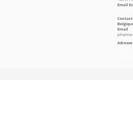
Email E
consulta
Contact
Belgiqu
Email
johanna-
Adress
Francesc
(España)