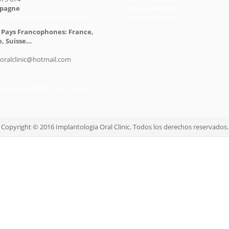
spagne
Clinique Dentaire
@implantologia-oralclinic.com
Tourisme Dentaire
 Pays Francophones: France,
e, Suisse…
oralclinic@hotmail.com
e
 Macià, 24 43881 Cunit, Tarragona
Copyright © 2016 Implantologia Oral Clinic. Todos los derechos reservados.