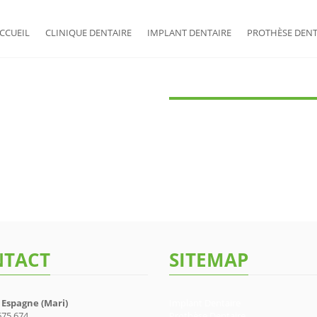
CCUEIL
CLINIQUE DENTAIRE
IMPLANT DENTAIRE
PROTHÈSE DENT
TACT
SITEMAP
 Espagne (Mari)
Implant Dentaire
675 674
Prothèse Dentaire