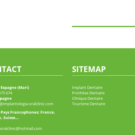
TACT
SITEMAP
 Espagne (Mari)
Implant Dentaire
675 674
Prothèse Dentaire
spagne
Clinique Dentaire
@implantologia-oralclinic.com
Tourisme Dentaire
 Pays Francophones: France,
e, Suisse…
oralclinic@hotmail.com