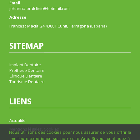
Email
johanna-oralclinic@hotmail.com
Adresse
Francesc Macià, 24 43881 Cunit, Tarragona (España)
SITEMAP
Implant Dentaire
Prothèse Dentaire
Clinique Dentaire
Tourisme Dentaire
LIENS
Actualité
Mentions légales, Cookies
Nous utilisons des cookies pour nous assurer de vous offrir la
meilleure expérience sur notre site Web. Si vous continuez à